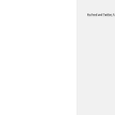
Rss Feed
and
Twitter
,
F