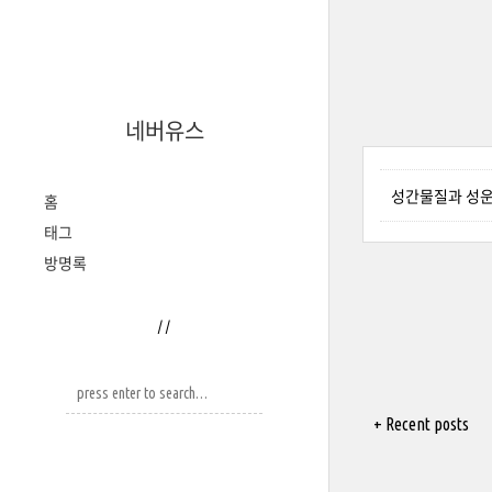
네버유스
성간물질과 성운,
홈
태그
방명록
/
/
+ Recent posts