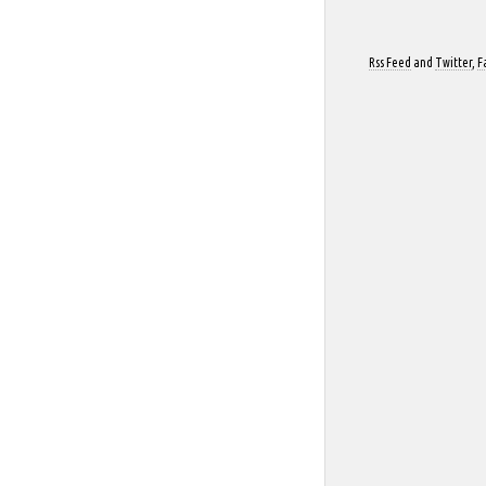
Rss Feed
and
Twitter
,
F